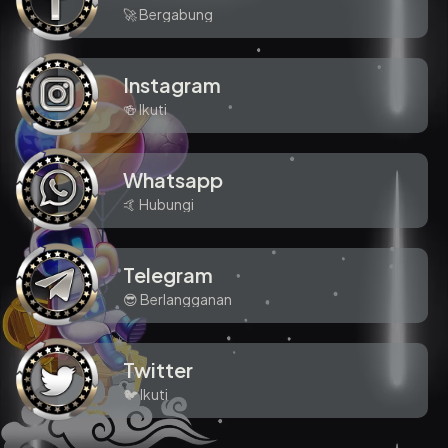
🚀 Bergabung
Instagram
🍻 Ikuti
Whatsapp
🤙 Hubungi
Telegram
😎 Berlangganan
Twitter
🐦 Ikuti