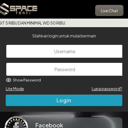
Live Chat
5 RIBU DAN MINIMAL WD 50 RIBU.
Silahkan login untuk mulai bermain
Show Password
Lite Mode
Lupa password?
Login
Facebook