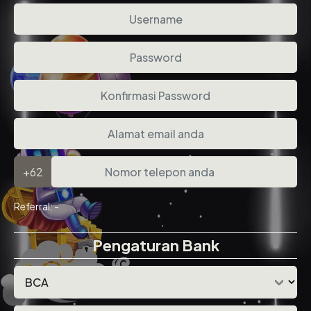
+62
Referral: -
Pengaturan Bank