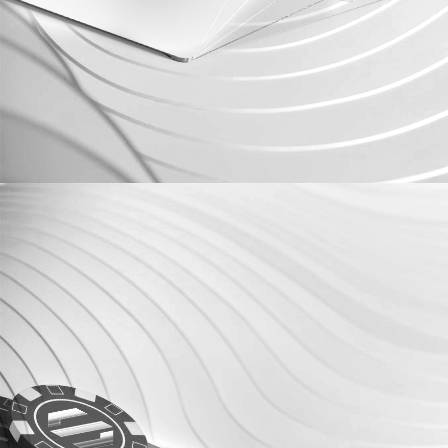
27
Si Cerob
Gedung 
28
Anak Sak
Sepatu 
29
Penari -
Rumah - 
30
Penjual
Engrang
Abilawa
31
Pemburu
Sumur -