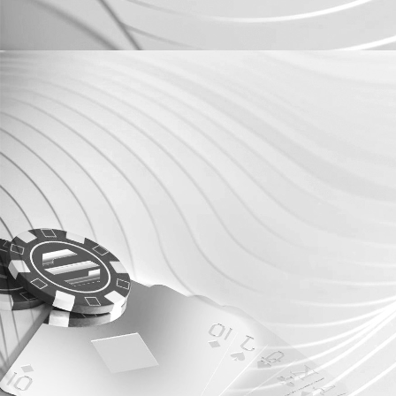
22
Janda Mu
Grendel
23
Berandal 
Citraksa
24
Pengemb
- Kendi 
25
Nenek M
Bebas -
26
Putri R
Motor - 